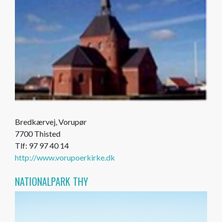
Bredkærvej, Vorupør
7700 Thisted
Tlf: 97 97 40 14
http://www.vorupoerkirke.dk
NATIONALPARK THY