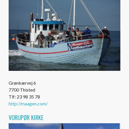
Grønkærvej 6
7700 Thisted
Tlf: 23 98 35 78
http://maagen.com/
VORUPØR KIRKE