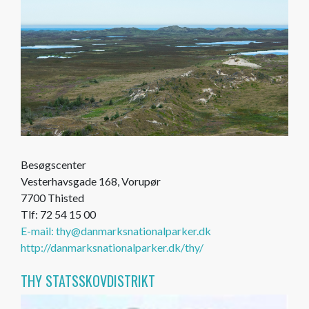
Besøgscenter
Vesterhavsgade 168, Vorupør
7700 Thisted
Tlf: 72 54 15 00
E-mail: thy@danmarksnationalparker.dk
http://danmarksnationalparker.dk/thy/
THY STATSSKOVDISTRIKT