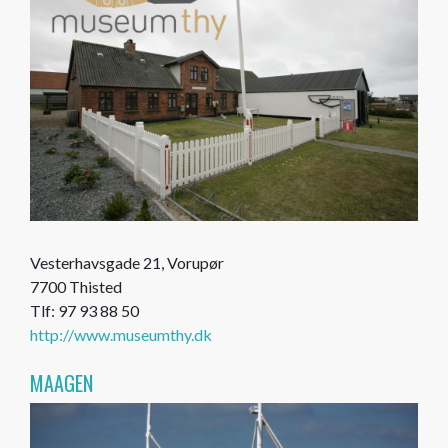
Vesterhavsgade 21, Vorupør
7700 Thisted
Tlf: 97 93 88 50
http://www.museumthy.dk
MAAGEN