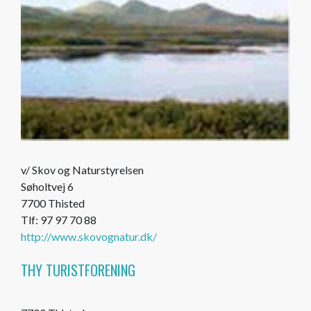
v/ Skov og Naturstyrelsen
Søholtvej 6
7700 Thisted
Tlf: 97 97 70 88
http://www.skovognatur.dk/
THY TURISTFORENING