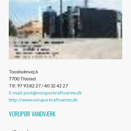
Toosholmvej 6
7700 Thisted
Tlf: 97 93 82 27 / 40 32 42 27
E-mail: post@voruporkraftvarme.dk
http://www.voruporkraftvarme.dk
VORUPØR VANDVÆRK