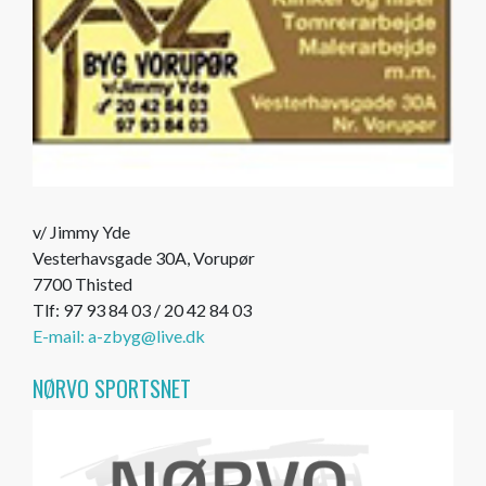
v/ Jimmy Yde
Vesterhavsgade 30A, Vorupør
7700 Thisted
Tlf: 97 93 84 03 / 20 42 84 03
E-mail: a-zbyg@live.dk
NØRVO SPORTSNET