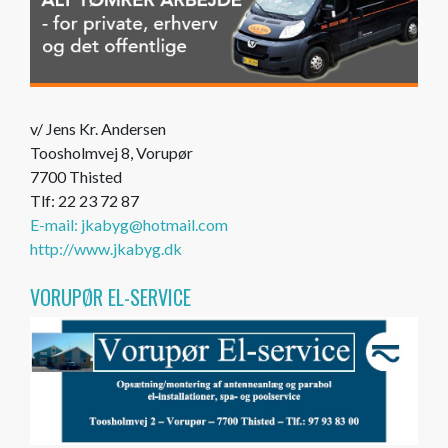
v/ Jens Kr. Andersen
Toosholmvej 8, Vorupør
7700 Thisted
Tlf: 22 23 72 87
E-mail: jkabyg@hotmail.com
http://www.jkabyg.dk
VORUPØR EL-SERVICE