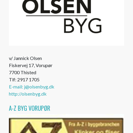
v/ Jannick Olsen
Fiskervej 17, Vorupør
7700 Thisted
Tlf: 2917 1705
E-mail: j@olsenbyg.dk
http://olsenbyg.dk
A-Z BYG VORUPØR