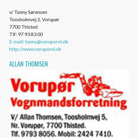
v/ Tonny Sørensen
Toosholmvej 2, Vorupør
7700 Thisted
Tlf: 97 93 83 00
E-mail: tonny@voruporel.dk
http://www.voruporel.dk
ALLAN THOMSEN