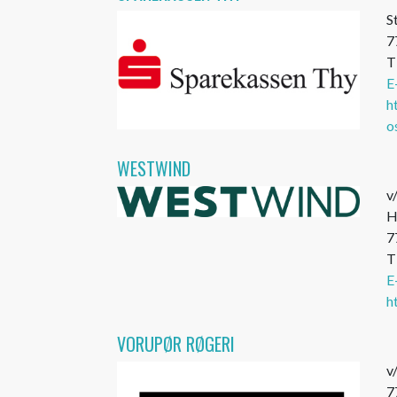
S
7
T
E
h
o
WESTWIND
v
H
7
T
E
h
VORUPØR RØGERI
v
7