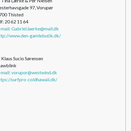
/ Tina Lærke & Per Nielsen
esterhavsgade 97, Vorupør
700 Thisted
lf: 20 62 11 64
-mail: Gabriel.laerke@mail.dk
ttp://www.den-gamlebutik.dk/
/ Klaus Sucio Sørensen
awblink
-mail: vorupor@westwind.dk
ttps://surfpro-coldhawaii.dk/