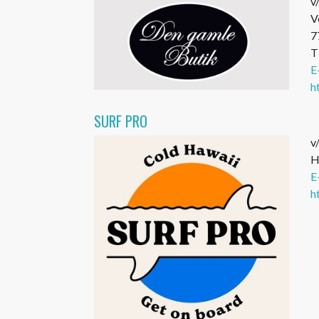
v
V
7
T
E
h
SURF PRO
v
H
E
h