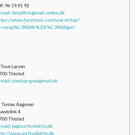
lf: 96 19 91 92
-mail: detailfisk@mail-online.dk
ttps://www.facebook.com/search/top?
=vorup%C3%B8r%20r%C3%B8geri
/Tove Larsen
700 Thisted
-mail: stenbjergnet@mail.dk
/ Tomas Aagesen
awblink 4
700 Thisted
-mail: ta@surfkollektiv.dk
ttp://www.surfkollektiv.dk