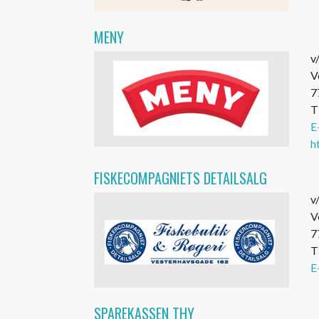
MENY
v
V
7
T
E
h
FISKECOMPAGNIETS DETAILSALG
v
V
7
T
E
SPAREKASSEN THY