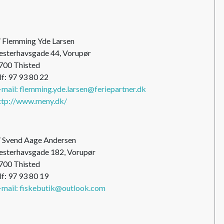
/ Flemming Yde Larsen
esterhavsgade 44, Vorupør
700 Thisted
lf: 97 93 80 22
-mail: flemming.yde.larsen@feriepartner.dk
ttp://www.meny.dk/
/ Svend Aage Andersen
esterhavsgade 182, Vorupør
700 Thisted
lf: 97 93 80 19
-mail: fiskebutik@outlook.com