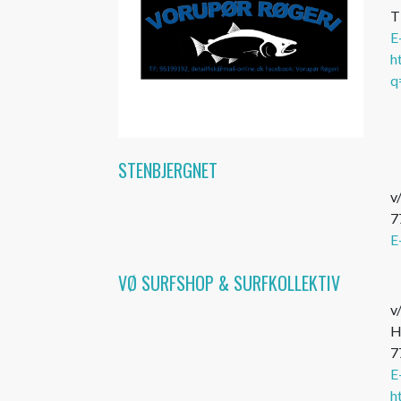
T
E
h
q
STENBJERGNET
v
7
E
VØ SURFSHOP & SURFKOLLEKTIV
v
H
7
E
h