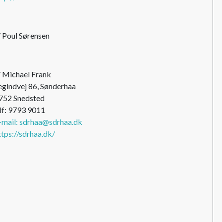
/ Poul Sørensen
/ Michael Frank
egindvej 86, Sønderhaa
752 Snedsted
lf: 9793 9011
-mail: sdrhaa@sdrhaa.dk
ttps://sdrhaa.dk/