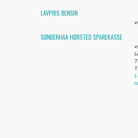
LAVPRIS BENSIN
v
SØNDERHAA HØRSTED SPAREKASSE
v
L
7
T
E
h