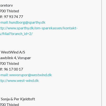
toretorv
700 Thisted
lf: 97 93 74 77
-mail: hundborg@sparthy.dk
ttp://www.sparthy.dk/om-sparekassen/kontakt-
s/filial?branch_id=2/
/ WestWind A/S
awblink 4, Vorupør
700 Thisted
lf: 96 17 00 17
-mail: wwvorupor@westwind.dk
ttp://www.west-wind.dk
/ Sonja & Per Kjeldtoft
700 Thisted