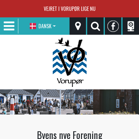
VEJRET I VORUPØR LIGE NU
DANSK
Byens nye Forening